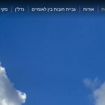
ת
אודות
גביית חובות בין לאומיים
נדל”ן
נזקי